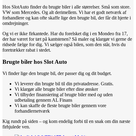
Hos SlotAuto finder du brugte biler i alle størrelser. Små som store.
VW som Mercedes. Og alt derimellem. Vi har et godt netværk af
forhandlere og kan ofte skaffe lige den brugte bil, der får dit hjerte i
omdrejninger.
Og vi er ikke firkantede. Har du forelsket dig i en Mondeo fra 17,
der har været for tæt på kantstenen? Så maler og klargør vi gerne de
ridsede fælge for dig. Vi sælger også bilen, som den står, hvis du
foretrækker rabat i stedet.
Brugte biler hos Slot Auto
Vi finder lige den brugte bil, der passer dig og dit budget.
Vi leverer din brugte bil til din privatadresse. Gratis.
Vi klargør alle brugte biler efter dine ønsker
Vi tilbyder finansiering af brugte biler med
og
uden
udbetaling gennem AL Finans
Vi kan skaffe de fleste brugte biler gennem vore
forhandlernetværk
Kig rundt på siden – og kom endelig forbi til en snak om din næste
firhjulede ven.