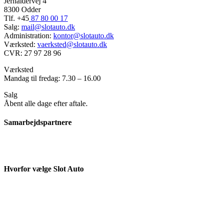
Jernaldervej 4
8300 Odder
Tlf. +45
87 80 00 17
Salg:
mail@slotauto.dk
Administration:
kontor@slotauto.dk
Værksted:
vaerksted@slotauto.dk
CVR: 27 97 28 96
Værksted
Mandag til fredag: 7.30 – 16.00
Salg
Åbent alle dage efter aftale.
Samarbejdspartnere
Hvorfor vælge Slot Auto
Nyere brugte biler
Værkstedsarbejde
Serviceaftale
Gode finansieringsmuligheder ved dit bilkøb