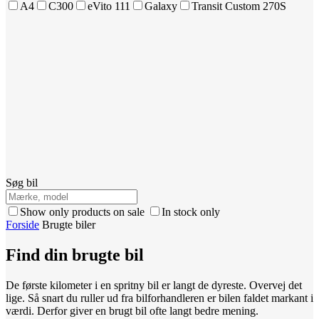
A4
C300
eVito 111
Galaxy
Transit Custom 270S
Søg bil
Show only products on sale
In stock only
Forside
Brugte biler
Find din brugte bil
De første kilometer i en spritny bil er langt de dyreste. Overvej det
lige. Så snart du ruller ud fra bilforhandleren er bilen faldet markant i
værdi. Derfor giver en brugt bil ofte langt bedre mening.